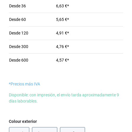
Desde
36
6,63 €*
Desde
60
5,65 €*
Desde
120
4,91 €*
Desde
300
4,76 €*
Desde
600
4,57 €*
*Precios más IVA
Disponible: con impresión, el envío tarda aproximadamente 9
días laborables.
Seleccione
Colour exterior