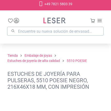
+49 7821 5803 39
enido principal
Tienda
Embalaje de joyas
Estuches de joyería de alta calidad
5510 POESIE
ESTUCHES DE JOYERÍA PARA
PULSERAS, 5510 POESIE NEGRO,
216X46X18 MM, CON IMPRESIÓN
Omitir galería de imágenes