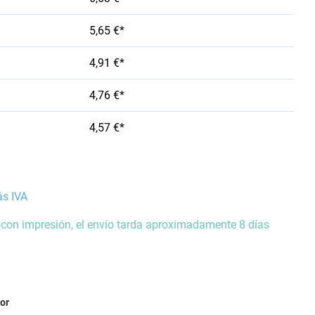
5,65 €*
4,91 €*
4,76 €*
4,57 €*
ás IVA
 con impresión, el envío tarda aproximadamente 8 días
ior