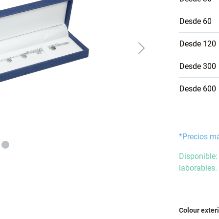
Desde
60
Desde
120
Desde
300
Desde
600
*Precios m
Disponible:
laborables.
Seleccione
Colour exter