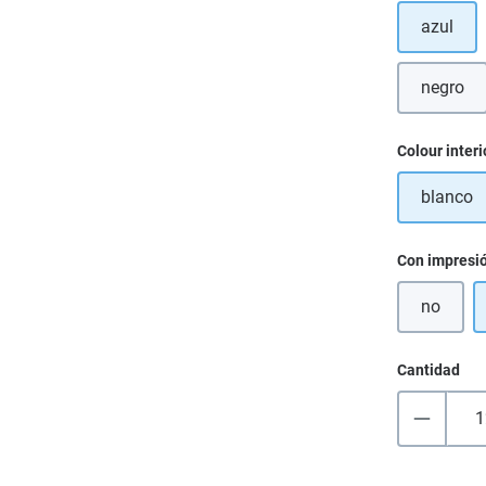
azul
negro
(Esta 
Seleccione
Colour interi
blanco
Seleccione
Con impresi
no
Cantidad