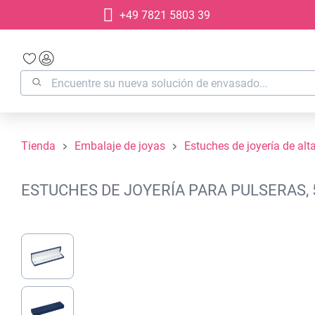
+49 7821 5803 39
 búsqueda
Saltar a la navegación principal
Tienda
Embalaje de joyas
Estuches de joyería de alt
ESTUCHES DE JOYERÍA PARA PULSERAS, 
Omitir galería de imágenes