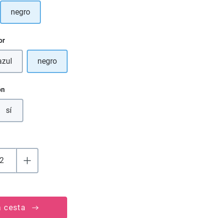
negro
pción no está disponible en este momento.)
or
azul
negro
sta opción no está disponible en este momento.)
ón
sí
a cesta