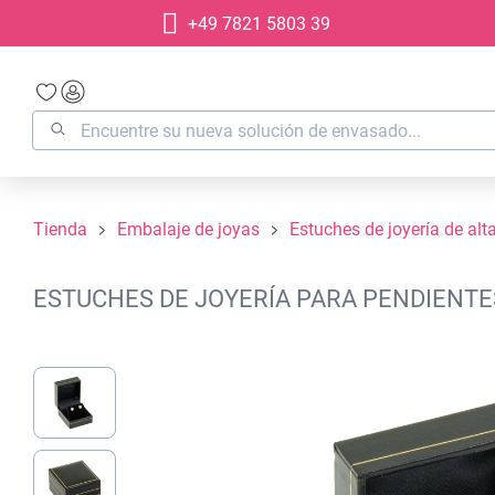
+49 7821 5803 39
 búsqueda
Saltar a la navegación principal
Tienda
Embalaje de joyas
Estuches de joyería de alt
ESTUCHES DE JOYERÍA PARA PENDIENTE
Omitir galería de imágenes