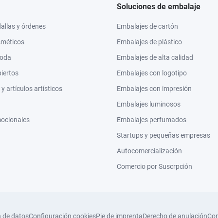
Soluciones de embalaje
llas y órdenes
Embalajes de cartón
sméticos
Embalajes de plástico
moda
Embalajes de alta calidad
biertos
Embalajes con logotipo
 artículos artísticos
Embalajes con impresión
Embalajes luminosos
mocionales
Embalajes perfumados
Startups y pequeñas empresas
Autocomercialización
Comercio por Suscrpción
n de datos
Configuración cookies
Pie de imprenta
Derecho de anulación
Con