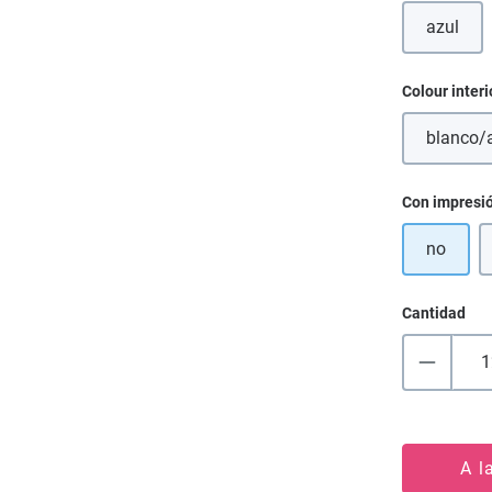
azul
(Esta o
Seleccione
Colour interi
blanco/
(E
Seleccione
Con impresi
no
Cantidad
A l