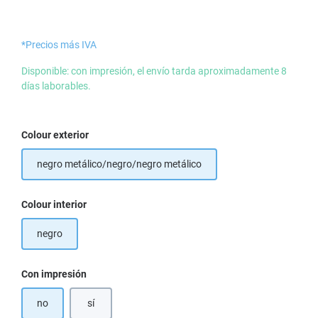
*Precios más IVA
Disponible: con impresión, el envío tarda aproximadamente 8
días laborables.
Seleccione
Colour exterior
negro metálico/negro/negro metálico
Seleccione
Colour interior
negro
Seleccione
Con impresión
no
sí