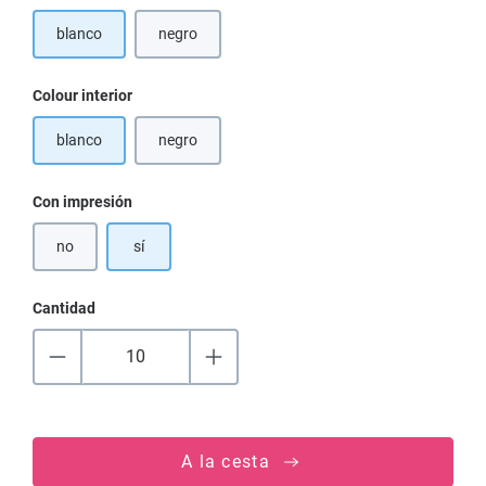
blanco
negro
(Esta opción no está disponible en este momento.)
Seleccione
Colour interior
blanco
negro
(Esta opción no está disponible en este momento.)
Seleccione
Con impresión
no
sí
Cantidad
A la cesta