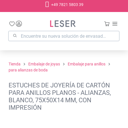
+49 7821 5803 39
enido principal
Tienda
Embalaje de joyas
Embalaje para anillos
para alianzas de boda
ESTUCHES DE JOYERÍA DE CARTÓN
PARA ANILLOS PLANOS - ALIANZAS,
BLANCO, 75X50X14 MM, CON
IMPRESIÓN
Omitir galería de imágenes