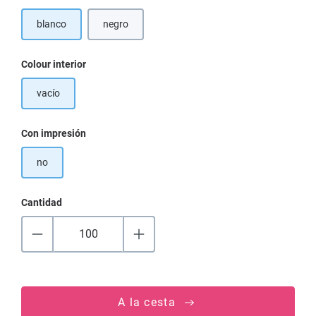
blanco
negro
Seleccione
Colour interior
vacío
Seleccione
Con impresión
no
Cantidad
A la cesta