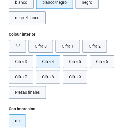
blanco
blanco/negro
negro
(Esta opción no está disponible en este momento.)
(Esta opción no está dispo
negro/blanco
Seleccione
Colour interior
",-"
Cifra 0
Cifra 1
Cifra 2
Cifra 3
Cifra 4
Cifra 5
Cifra 6
Cifra 7
Cifra 8
Cifra 9
Piezas finales
(Esta opción no está disponible en este momento.)
Seleccione
Con impresión
no