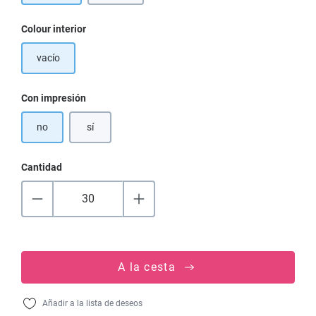
Seleccione
Colour interior
vacío
Seleccione
Con impresión
no
sí
Cantidad
A la cesta
Añadir a la lista de deseos