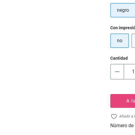
negro
Seleccione
Con impresi
no
Cantidad
A l
Añadir a 
Número de 