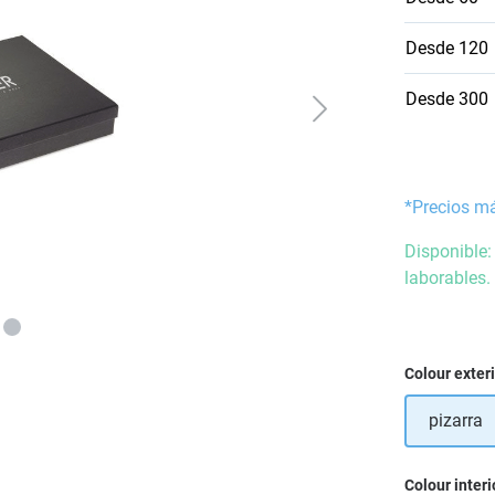
Desde
120
Desde
300
*Precios m
Disponible:
laborables.
Seleccione
Colour exter
pizarra
Seleccione
Colour interi