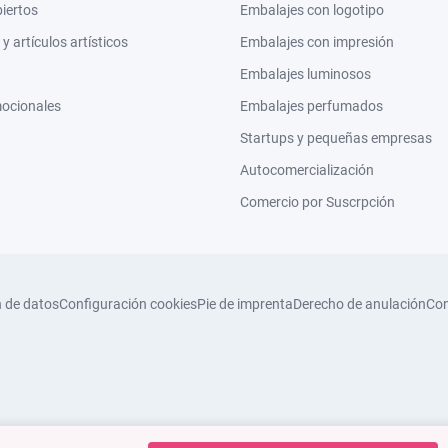
biertos
Embalajes con logotipo
 artículos artísticos
Embalajes con impresión
Embalajes luminosos
mocionales
Embalajes perfumados
Startups y pequeñas empresas
Autocomercialización
Comercio por Suscrpción
n de datos
Configuración cookies
Pie de imprenta
Derecho de anulación
Con