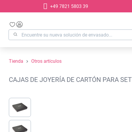
+49 7821 5803 39
 búsqueda
Saltar a la navegación principal
Tienda
Otros artículos
CAJAS DE JOYERÍA DE CARTÓN PARA SET 
Omitir galería de imágenes