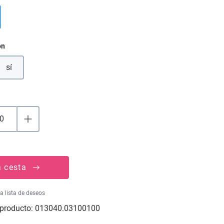
ón
sí
a cesta
la lista de deseos
producto:
013040.03100100