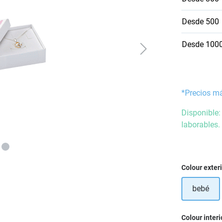
Desde
500
Desde
100
*Precios m
Disponible:
laborables.
Seleccione
Colour exter
bebé
Seleccione
Colour interi