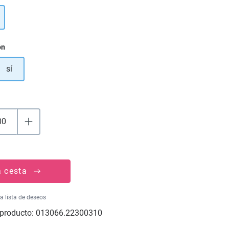
ón
sí
a cesta
la lista de deseos
producto:
013066.22300310