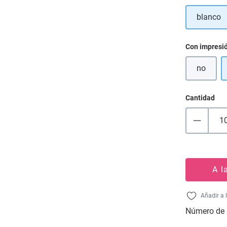
blanco
Seleccione
Con impresi
no
Cantidad
A l
Añadir a 
Número de 