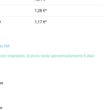
1,28 €*
0
1,17 €*
ás IVA
 con impresión, el envío tarda aproximadamente 8 días
ior
or