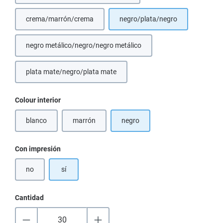
crema/marrón/crema
negro/plata/negro
(Esta opción no está disponible en este momento.)
negro metálico/negro/negro metálico
plata mate/negro/plata mate
Seleccione
Colour interior
blanco
marrón
negro
(Esta opción no está disponible en este momento.)
(Esta opción no está disponible en este momento.)
Seleccione
Con impresión
no
sí
Cantidad