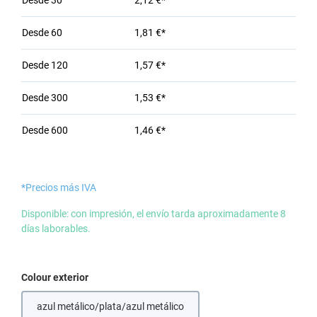
Desde
30
2,12 €*
Desde
60
1,81 €*
Desde
120
1,57 €*
Desde
300
1,53 €*
Desde
600
1,46 €*
*Precios más IVA
Disponible: con impresión, el envío tarda aproximadamente 8
días laborables.
Seleccione
Colour exterior
azul metálico/plata/azul metálico
(Esta opción no está disponible en este momento.)