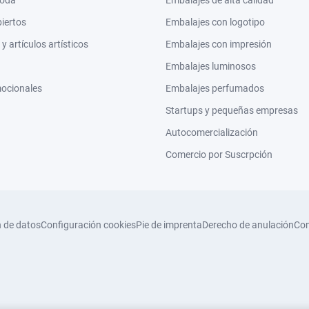
moda
Embalajes de alta calidad
biertos
Embalajes con logotipo
 artículos artísticos
Embalajes con impresión
Embalajes luminosos
mocionales
Embalajes perfumados
Startups y pequeñas empresas
Autocomercialización
Comercio por Suscrpción
n de datos
Configuración cookies
Pie de imprenta
Derecho de anulación
Con