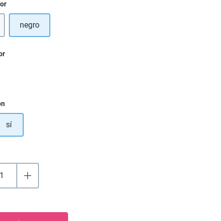
ior
negro
or
ón
sí