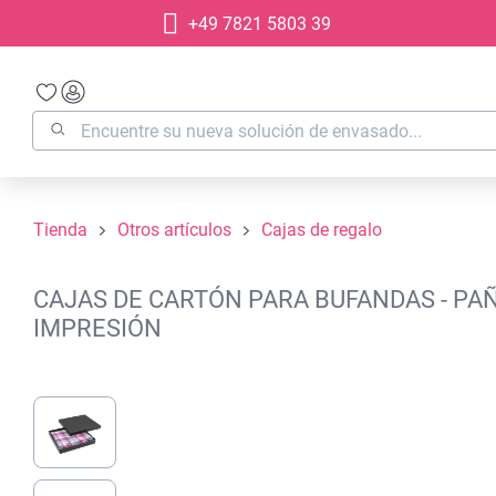
+49 7821 5803 39
 búsqueda
Saltar a la navegación principal
Tienda
Otros artículos
Cajas de regalo
CAJAS DE CARTÓN PARA BUFANDAS - PAÑ
IMPRESIÓN
Omitir galería de imágenes