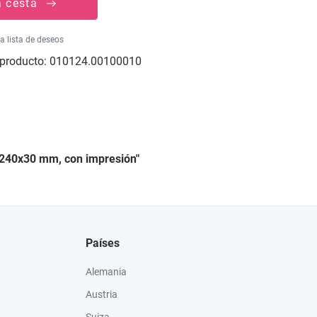
a cesta
la lista de deseos
producto:
010124.00100010
0x240x30 mm, con impresión"
Países
Alemania
Austria