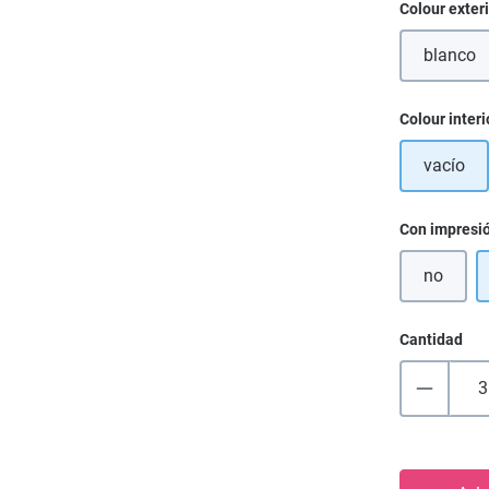
Seleccione
Colour exter
blanco
Seleccione
Colour interi
vacío
Seleccione
Con impresi
no
Cantidad