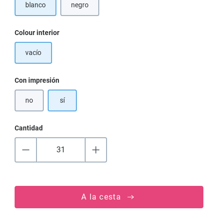
blanco
negro
Seleccione
Colour interior
vacío
Seleccione
Con impresión
no
sí
Cantidad
A la cesta