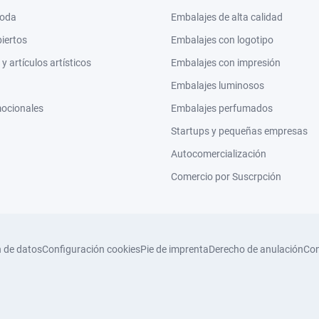
moda
Embalajes de alta calidad
biertos
Embalajes con logotipo
 artículos artísticos
Embalajes con impresión
Embalajes luminosos
mocionales
Embalajes perfumados
Startups y pequeñas empresas
Autocomercialización
Comercio por Suscrpción
n de datos
Configuración cookies
Pie de imprenta
Derecho de anulación
Con