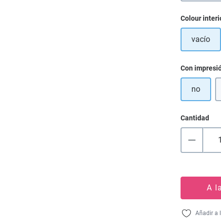
Seleccione
Colour interi
vacío
Seleccione
Con impresi
no
Cantidad
A l
Añadir a 