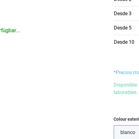
Desde
3
Desde
5
Desde
10
*Precios m
Disponible:
laborables.
Seleccione
Colour exter
blanco