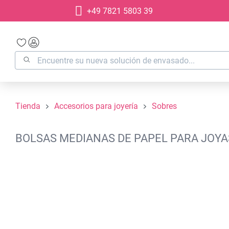
+49 7821 5803 39
 búsqueda
Saltar a la navegación principal
Tienda
Accesorios para joyería
Sobres
BOLSAS MEDIANAS DE PAPEL PARA JOYAS
Omitir galería de imágenes