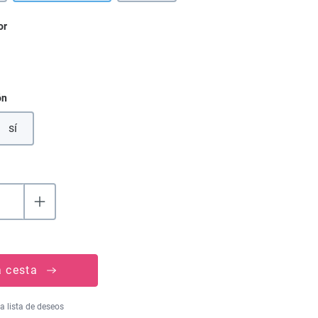
or
ón
sí
a cesta
la lista de deseos