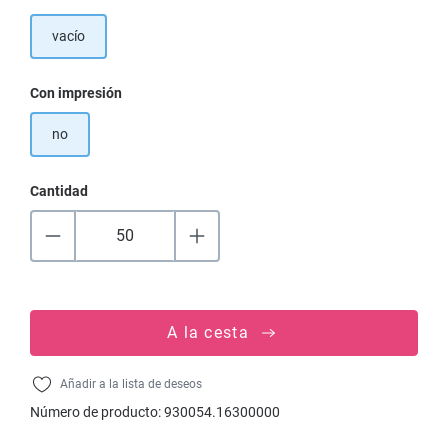
vacío
Seleccione
Con impresión
no
Cantidad
A la cesta
Añadir a la lista de deseos
Número de producto:
930054.16300000