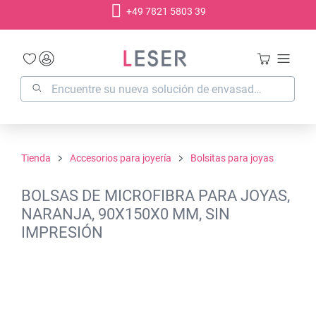
+49 7821 5803 39
enido principal
Tienda
Accesorios para joyería
Bolsitas para joyas
BOLSAS DE MICROFIBRA PARA JOYAS,
NARANJA, 90X150X0 MM, SIN
IMPRESIÓN
Omitir galería de imágenes