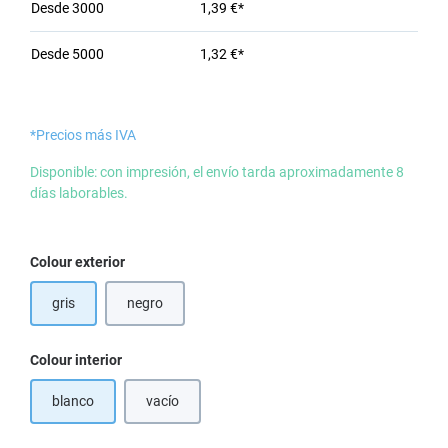
Desde
3000
1,39 €*
Desde
5000
1,32 €*
*Precios más IVA
Disponible: con impresión, el envío tarda aproximadamente 8
días laborables.
Seleccione
Colour exterior
gris
negro
(Esta opción no está disponible en este momento.)
Seleccione
Colour interior
blanco
vacío
(Esta opción no está disponible en este momento.)