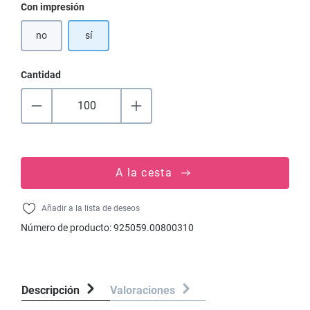
Seleccione
Con impresión
no
sí
Cantidad
A la cesta
Añadir a la lista de deseos
Número de producto:
925059.00800310
Descripción
Valoraciones