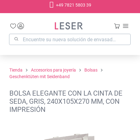
+49 7821 5803 39
enido principal
Tienda
Accesorios para joyería
Bolsas
Geschenktüten mit Seidenband
BOLSA ELEGANTE CON LA CINTA DE
SEDA, GRIS, 240X105X270 MM, CON
IMPRESIÓN
Omitir galería de imágenes