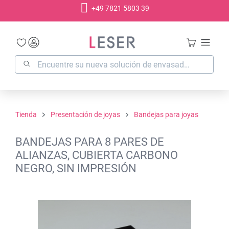
+49 7821 5803 39
enido principal
Tienda
Presentación de joyas
Bandejas para joyas
BANDEJAS PARA 8 PARES DE
ALIANZAS, CUBIERTA CARBONO
NEGRO, SIN IMPRESIÓN
Omitir galería de imágenes