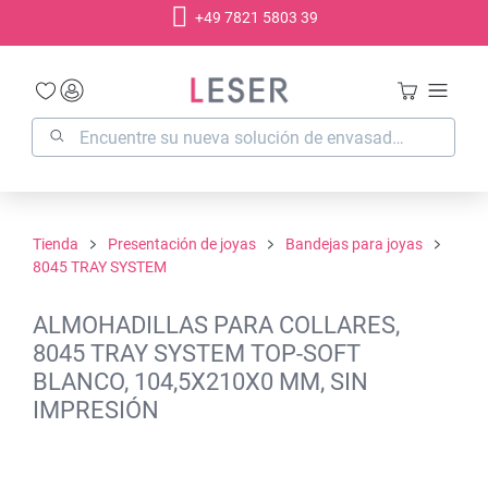
+49 7821 5803 39
enido principal
Tienda
Presentación de joyas
Bandejas para joyas
8045 TRAY SYSTEM
ALMOHADILLAS PARA COLLARES,
8045 TRAY SYSTEM TOP-SOFT
BLANCO, 104,5X210X0 MM, SIN
IMPRESIÓN
Omitir galería de imágenes