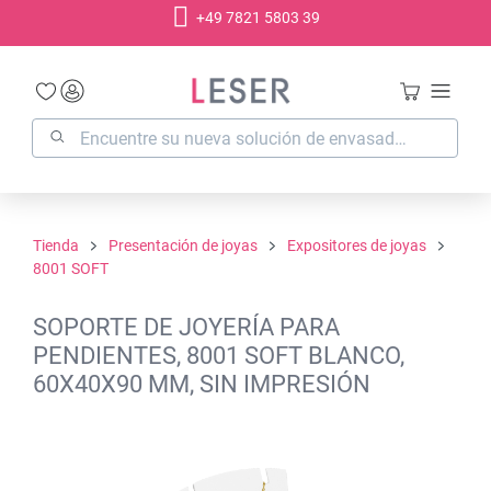
+49 7821 5803 39
enido principal
Tienda
Presentación de joyas
Expositores de joyas
8001 SOFT
SOPORTE DE JOYERÍA PARA
PENDIENTES, 8001 SOFT BLANCO,
60X40X90 MM, SIN IMPRESIÓN
Omitir galería de imágenes