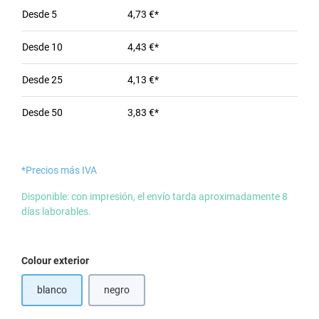
Desde
5
4,73 €*
Desde
10
4,43 €*
Desde
25
4,13 €*
Desde
50
3,83 €*
*Precios más IVA
Disponible: con impresión, el envío tarda aproximadamente 8
días laborables.
Seleccione
Colour exterior
blanco
negro