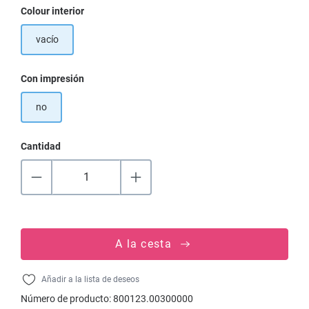
Seleccione
Colour interior
vacío
Seleccione
Con impresión
no
Cantidad
A la cesta
Añadir a la lista de deseos
Número de producto:
800123.00300000