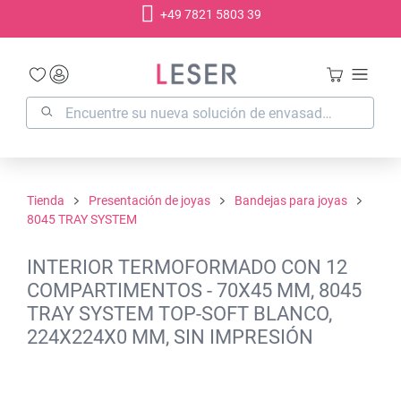
+49 7821 5803 39
enido principal
Tienda
Presentación de joyas
Bandejas para joyas
8045 TRAY SYSTEM
INTERIOR TERMOFORMADO CON 12
COMPARTIMENTOS - 70X45 MM, 8045
TRAY SYSTEM TOP-SOFT BLANCO,
224X224X0 MM, SIN IMPRESIÓN
Omitir galería de imágenes