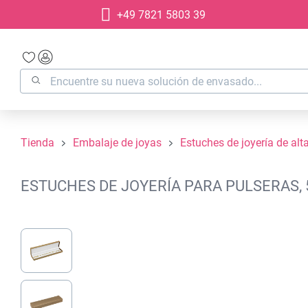
+49 7821 5803 39
 búsqueda
Saltar a la navegación principal
Tienda
Embalaje de joyas
Estuches de joyería de alt
ESTUCHES DE JOYERÍA PARA PULSERAS, 
Omitir galería de imágenes