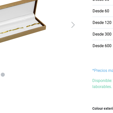
Desde
60
Desde
120
Desde
300
Desde
600
*Precios m
Disponible:
laborables.
Seleccione
Colour exter