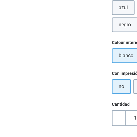
azul
negro
(Esta 
Seleccione
Colour interi
blanco
Seleccione
Con impresi
no
Cantidad