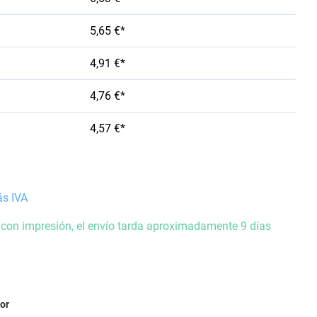
5,65 €*
4,91 €*
4,76 €*
4,57 €*
ás IVA
 con impresión, el envío tarda aproximadamente 9 días
ior