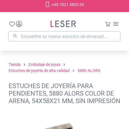
+49 7821 5803 39
enido principal
Tienda
Embalaje de joyas
Estuches de joyería de alta calidad
5880 ALORS
ESTUCHES DE JOYERÍA PARA
PENDIENTES, 5880 ALORS COLOR DE
ARENA, 54X58X21 MM, SIN IMPRESIÓN
Omitir galería de imágenes