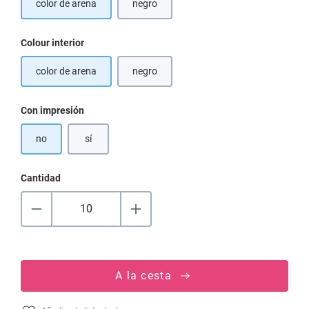
color de arena
negro
(Esta opción no está disponible en este mo
Seleccione
Colour interior
color de arena
negro
(Esta opción no está disponible en este mo
Seleccione
Con impresión
no
sí
Cantidad
A la cesta