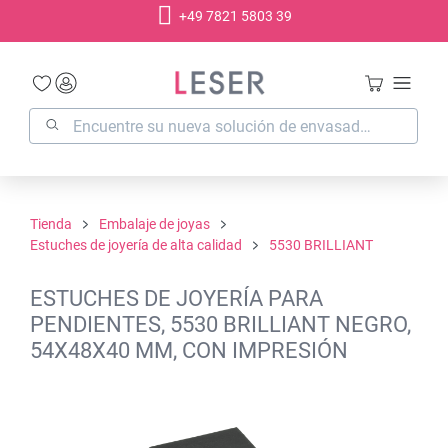
+49 7821 5803 39
enido principal
Tienda
Embalaje de joyas
Estuches de joyería de alta calidad
5530 BRILLIANT
ESTUCHES DE JOYERÍA PARA
PENDIENTES, 5530 BRILLIANT NEGRO,
54X48X40 MM, CON IMPRESIÓN
Omitir galería de imágenes