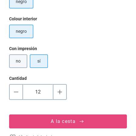
negro
Seleccione
Colour interior
negro
Seleccione
Con impresión
no
sí
Cantidad
A la cesta