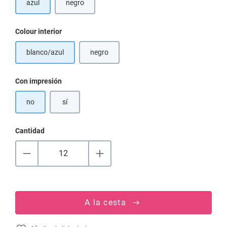
azul
negro
(Esta opción no está disponible en este momento.)
Seleccione
Colour interior
blanco/azul
negro
(Esta opción no está disponible en este momen
Seleccione
Con impresión
no
sí
Cantidad
A la cesta