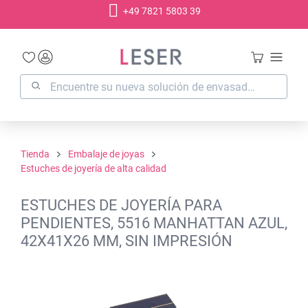
+49 7821 5803 39
enido principal
Tienda
Embalaje de joyas
Estuches de joyería de alta calidad
ESTUCHES DE JOYERÍA PARA
PENDIENTES, 5516 MANHATTAN AZUL,
42X41X26 MM, SIN IMPRESIÓN
Omitir galería de imágenes