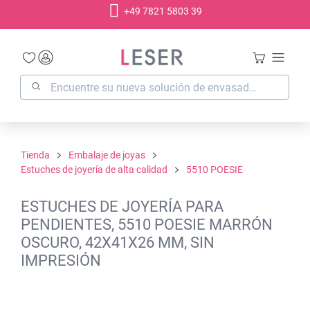
+49 7821 5803 39
enido principal
Tienda
Embalaje de joyas
Estuches de joyería de alta calidad
5510 POESIE
ESTUCHES DE JOYERÍA PARA
PENDIENTES, 5510 POESIE MARRÓN
OSCURO, 42X41X26 MM, SIN
IMPRESIÓN
Omitir galería de imágenes