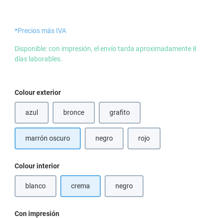
*Precios más IVA
Disponible: con impresión, el envío tarda aproximadamente 8
días laborables.
Seleccione
Colour exterior
azul
bronce
grafito
(Esta opción no está disponible en este momento.)
(Esta opción no está disponible en este momento.)
(Esta opción no está disponible en e
marrón oscuro
negro
rojo
(Esta opción no está disponible en este mo
(Esta opción no está dispon
Seleccione
Colour interior
blanco
crema
negro
(Esta opción no está disponible en este momento.)
(Esta opción no está disponible en
Seleccione
Con impresión