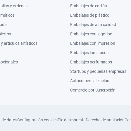
llas y órdenes
Embalajes de cartón
sméticos
Embalajes de plástico
moda
Embalajes de alta calidad
biertos
Embalajes con logotipo
 artículos artísticos
Embalajes con impresión
Embalajes luminosos
mocionales
Embalajes perfumados
Startups y pequeñas empresas
Autocomercialización
Comercio por Suscrpción
n de datos
Configuración cookies
Pie de imprenta
Derecho de anulación
Con