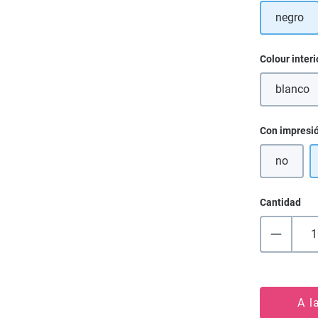
negro
Seleccione
Colour interi
blanco
(Esta
Seleccione
Con impresi
no
Cantidad
A l