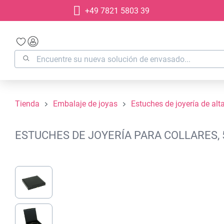
+49 7821 5803 39
 búsqueda
Saltar a la navegación principal
Tienda
Embalaje de joyas
Estuches de joyería de alt
ESTUCHES DE JOYERÍA PARA COLLARES,
Omitir galería de imágenes