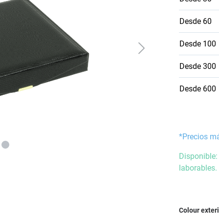
Desde
60
Desde
100
Desde
300
Desde
600
*Precios m
Disponible:
laborables.
Seleccione
Colour exter