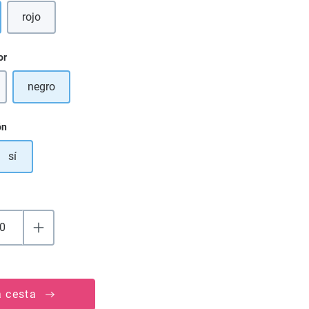
rojo
(Esta opción no está disponible en este momento.)
or
negro
 opción no está disponible en este momento.)
ón
sí
a cesta