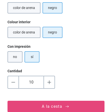
color de arena
negro
(Esta opción no está disponible en este momento.)
Seleccione
Colour interior
color de arena
negro
(Esta opción no está disponible en este momento.)
Seleccione
Con impresión
no
sí
Cantidad
A la cesta