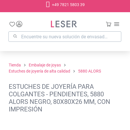
+49 7821 5803 39
enido principal
Tienda
Embalaje de joyas
Estuches de joyería de alta calidad
5880 ALORS
ESTUCHES DE JOYERÍA PARA
COLGANTES - PENDIENTES, 5880
ALORS NEGRO, 80X80X26 MM, CON
IMPRESIÓN
Omitir galería de imágenes