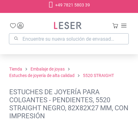
+49 7821 5803 39
enido principal
Tienda
Embalaje de joyas
Estuches de joyería de alta calidad
5520 STRAIGHT
ESTUCHES DE JOYERÍA PARA
COLGANTES - PENDIENTES, 5520
STRAIGHT NEGRO, 82X82X27 MM, CON
IMPRESIÓN
Omitir galería de imágenes