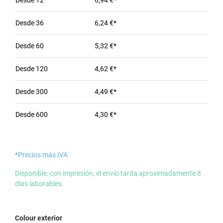
Desde
12
6,94 €*
Desde
36
6,24 €*
Desde
60
5,32 €*
Desde
120
4,62 €*
Desde
300
4,49 €*
Desde
600
4,30 €*
*Precios más IVA
Disponible: con impresión, el envío tarda aproximadamente 8
días laborables.
Seleccione
Colour exterior