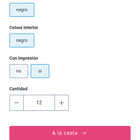
negro
Seleccione
Colour interior
negro
Seleccione
Con impresión
no
sí
Cantidad
A la cesta