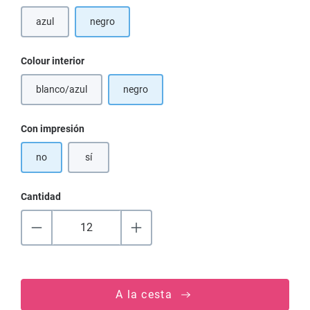
azul
negro
(Esta opción no está disponible en este momento.)
Seleccione
Colour interior
blanco/azul
negro
(Esta opción no está disponible en este momento.)
Seleccione
Con impresión
no
sí
Cantidad
A la cesta