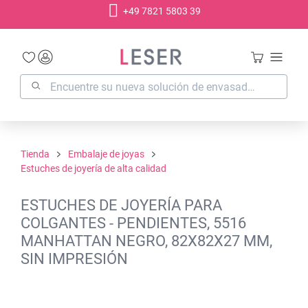
+49 7821 5803 39
enido principal
Tienda
Embalaje de joyas
Estuches de joyería de alta calidad
ESTUCHES DE JOYERÍA PARA
COLGANTES - PENDIENTES, 5516
MANHATTAN NEGRO, 82X82X27 MM,
SIN IMPRESIÓN
Omitir galería de imágenes