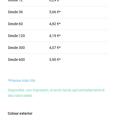
Desde
12
6,29 €*
Desde
36
5,66 €*
Desde
60
4,82 €*
Desde
120
4,19 €*
Desde
300
4,07 €*
Desde
600
3,90 €*
*Precios más IVA
Disponible: con impresión, el envío tarda aproximadamente 8
días laborables.
Seleccione
Colour exterior