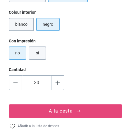
Seleccione
Colour interior
blanco
negro
(Esta opción no está disponible en este momento.)
Seleccione
Con impresión
no
sí
Cantidad
A la cesta
Añadir a la lista de deseos