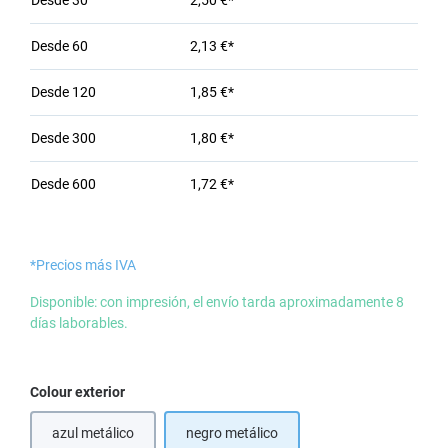
Desde
30
2,50 €*
Desde
60
2,13 €*
Desde
120
1,85 €*
Desde
300
1,80 €*
Desde
600
1,72 €*
*Precios más IVA
Disponible: con impresión, el envío tarda aproximadamente 8
días laborables.
Seleccione
Colour exterior
azul metálico
negro metálico
(Esta opción no está disponible en este momento.)