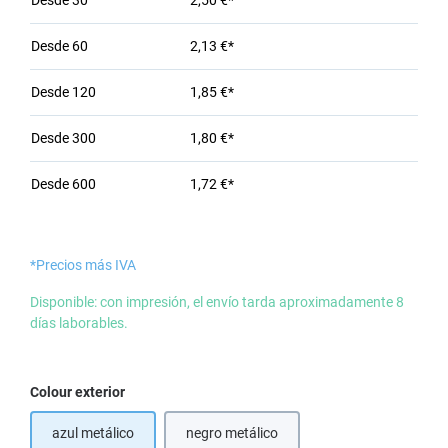
Desde
30
2,50 €*
Desde
60
2,13 €*
Desde
120
1,85 €*
Desde
300
1,80 €*
Desde
600
1,72 €*
*Precios más IVA
Disponible: con impresión, el envío tarda aproximadamente 8
días laborables.
Seleccione
Colour exterior
azul metálico
negro metálico
(Esta opción no está disponible en est