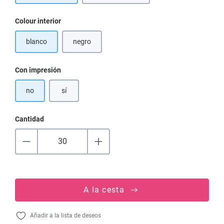
Seleccione
Colour interior
blanco
negro
(Esta opción no está disponible en este momento.)
Seleccione
Con impresión
no
sí
Cantidad
A la cesta
Añadir a la lista de deseos