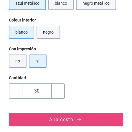
azul metálico
blanco
negro metálico
(Esta opción no está d
Seleccione
Colour interior
blanco
negro
(Esta opción no está disponible en este momento.)
Seleccione
Con impresión
no
sí
Cantidad
A la cesta