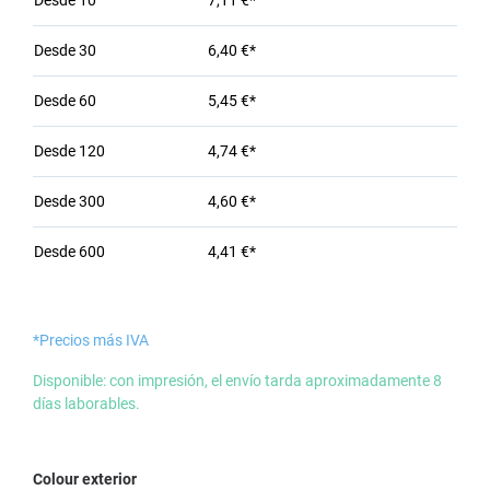
Desde
10
7,11 €*
Desde
30
6,40 €*
Desde
60
5,45 €*
Desde
120
4,74 €*
Desde
300
4,60 €*
Desde
600
4,41 €*
*Precios más IVA
Disponible: con impresión, el envío tarda aproximadamente 8
días laborables.
Seleccione
Colour exterior