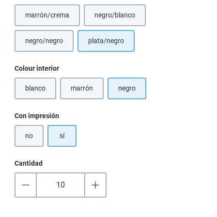
marrón/crema
negro/blanco
(Esta opción no está disponible en este momento.)
(Esta opción no está disponible en est
negro/negro
plata/negro
Seleccione
Colour interior
blanco
marrón
negro
(Esta opción no está disponible en este momento.)
(Esta opción no está disponible en este momento.)
Seleccione
Con impresión
no
sí
Cantidad