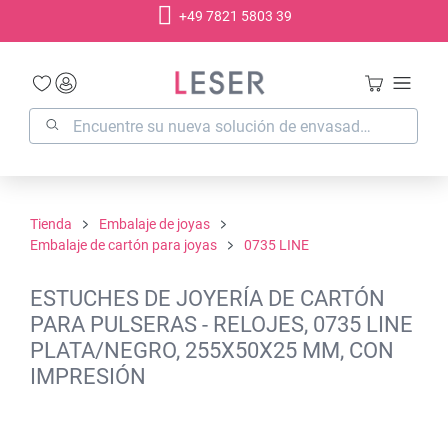
+49 7821 5803 39
enido principal
Tienda
Embalaje de joyas
Embalaje de cartón para joyas
0735 LINE
ESTUCHES DE JOYERÍA DE CARTÓN
PARA PULSERAS - RELOJES, 0735 LINE
PLATA/NEGRO, 255X50X25 MM, CON
IMPRESIÓN
Omitir galería de imágenes