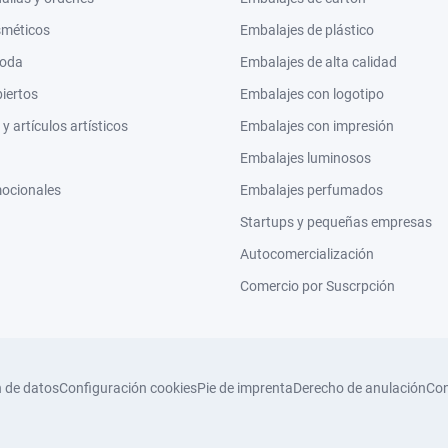
sméticos
Embalajes de plástico
moda
Embalajes de alta calidad
biertos
Embalajes con logotipo
 artículos artísticos
Embalajes con impresión
Embalajes luminosos
mocionales
Embalajes perfumados
Startups y pequeñas empresas
Autocomercialización
Comercio por Suscrpción
n de datos
Configuración cookies
Pie de imprenta
Derecho de anulación
Con