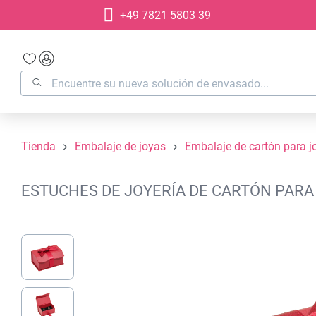
+49 7821 5803 39
 búsqueda
Saltar a la navegación principal
Tienda
Embalaje de joyas
Embalaje de cartón para j
ESTUCHES DE JOYERÍA DE CARTÓN PARA 
Omitir galería de imágenes