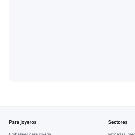
Para joyeros
Sectores
Embalajes para joyería
Monedas, meda