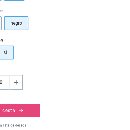
or
negro
opción no está disponible en este momento.)
ón
sí
a cesta
la lista de deseos