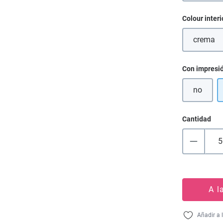
Seleccione
Colour interi
crema
(Esta 
Seleccione
Con impresi
no
Cantidad
A l
Añadir a 