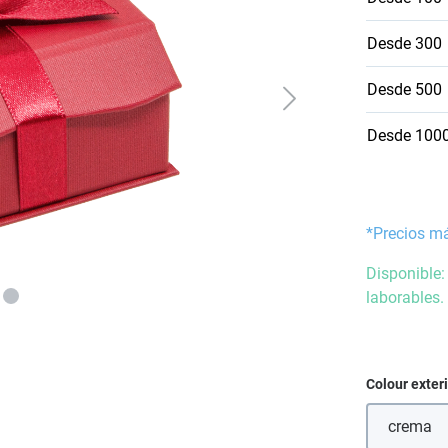
Desde
300
Desde
500
Desde
100
*Precios m
Disponible:
laborables.
Seleccione
Colour exter
crema
(Esta 