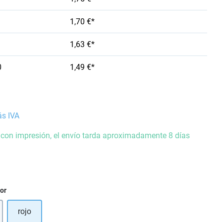
1,70 €*
1,63 €*
0
1,49 €*
ás IVA
 con impresión, el envío tarda aproximadamente 8 días
ior
rojo
opción no está disponible en este momento.)