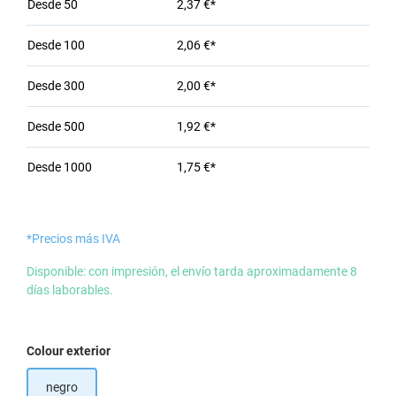
Desde
50
2,37 €*
Desde
100
2,06 €*
Desde
300
2,00 €*
Desde
500
1,92 €*
Desde
1000
1,75 €*
*Precios más IVA
Disponible: con impresión, el envío tarda aproximadamente 8
días laborables.
Seleccione
Colour exterior
negro