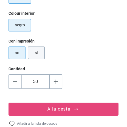
Seleccione
Colour interior
negro
Seleccione
Con impresión
no
sí
Cantidad
A la cesta
Añadir a la lista de deseos