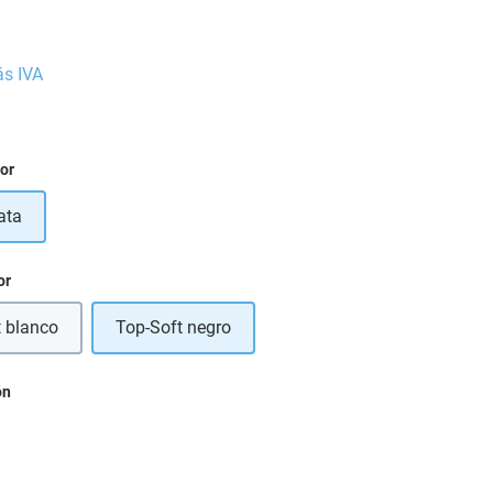
ás IVA
ior
ata
or
t blanco
Top-Soft negro
ón