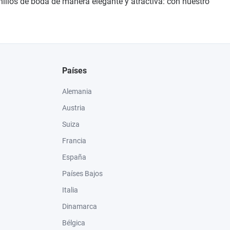
nillos de boda de manera elegante y atractiva: con nuestro
Países
Alemania
Austria
Suiza
Francia
España
Países Bajos
Italia
Dinamarca
Bélgica