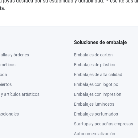
 joyas destaca por su estabilidad y durabilidad. Presente sus a
ta.
Soluciones de embalaje
llas y órdenes
Embalajes de cartón
sméticos
Embalajes de plástico
moda
Embalajes de alta calidad
biertos
Embalajes con logotipo
 artículos artísticos
Embalajes con impresión
Embalajes luminosos
mocionales
Embalajes perfumados
Startups y pequeñas empresas
Autocomercialización