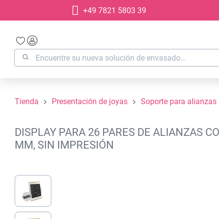
+49 7821 5803 39
 búsqueda
Saltar a la navegación principal
Tienda
Presentación de joyas
Soporte para alianzas
DISPLAY PARA 26 PARES DE ALIANZAS 
MM, SIN IMPRESIÓN
Omitir galería de imágenes