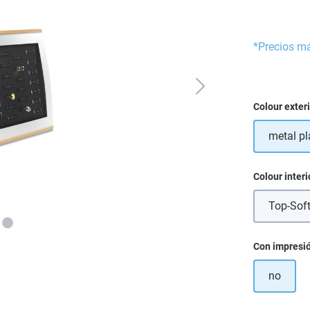
*Precios m
Seleccione
Colour exter
metal pl
Seleccione
Colour interi
Top-Sof
Seleccione
Con impresi
no