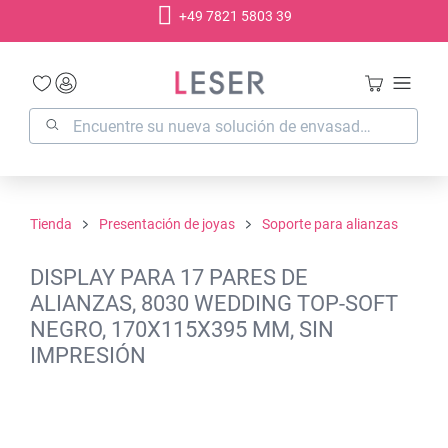
+49 7821 5803 39
enido principal
Tienda
Presentación de joyas
Soporte para alianzas
DISPLAY PARA 17 PARES DE
ALIANZAS, 8030 WEDDING TOP-SOFT
NEGRO, 170X115X395 MM, SIN
IMPRESIÓN
Omitir galería de imágenes