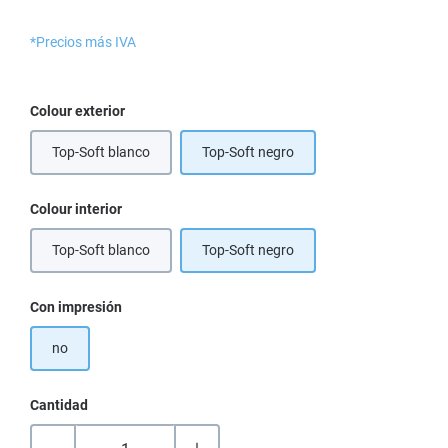
*Precios más IVA
Seleccione
Colour exterior
Top-Soft blanco
Top-Soft negro
(Esta opción no está disponible en este momento.)
Seleccione
Colour interior
Top-Soft blanco
Top-Soft negro
(Esta opción no está disponible en este momento.)
Seleccione
Con impresión
no
Cantidad