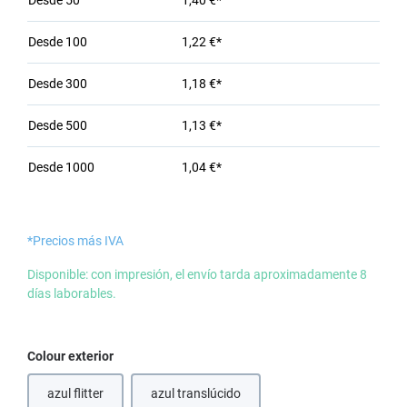
Desde
50
1,40 €*
Desde
100
1,22 €*
Desde
300
1,18 €*
Desde
500
1,13 €*
Desde
1000
1,04 €*
*Precios más IVA
Disponible: con impresión, el envío tarda aproximadamente 8
días laborables.
Seleccione
Colour exterior
azul flitter
azul translúcido
(Esta opción no está disponible en este momento.)
(Esta opción no está disponible en este m