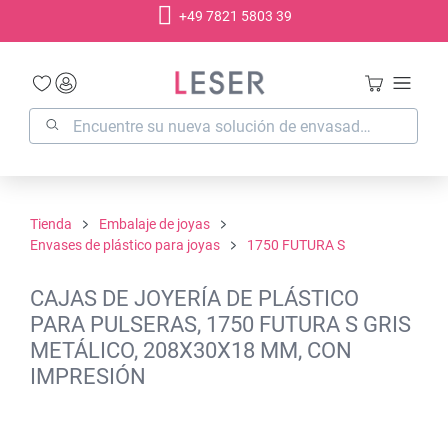
+49 7821 5803 39
enido principal
Tienda
Embalaje de joyas
Envases de plástico para joyas
1750 FUTURA S
CAJAS DE JOYERÍA DE PLÁSTICO
PARA PULSERAS, 1750 FUTURA S GRIS
METÁLICO, 208X30X18 MM, CON
IMPRESIÓN
Omitir galería de imágenes