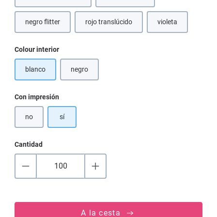
(Esta opción no está disponible en
negro flitter
rojo translúcido
violeta
(Esta opción no está disponible en este momento.)
Seleccione
Colour interior
blanco
negro
(Esta opción no está disponible en este momento.)
Seleccione
Con impresión
no
sí
Cantidad
A la cesta