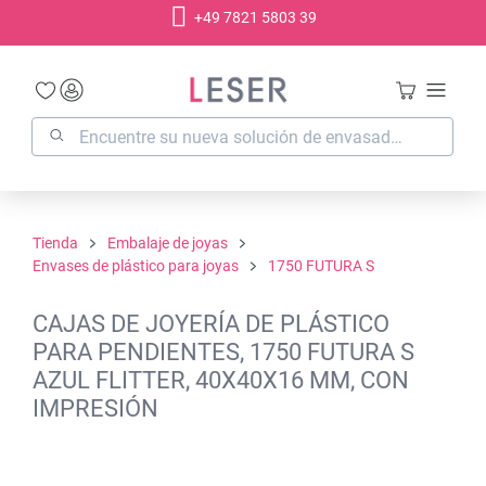
+49 7821 5803 39
enido principal
Tienda
Embalaje de joyas
Envases de plástico para joyas
1750 FUTURA S
CAJAS DE JOYERÍA DE PLÁSTICO
PARA PENDIENTES, 1750 FUTURA S
AZUL FLITTER, 40X40X16 MM, CON
IMPRESIÓN
Omitir galería de imágenes