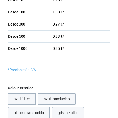
Desde
50
1,15 €*
Desde
100
1,00 €*
Desde
300
0,97 €*
Desde
500
0,93 €*
Desde
1000
0,85 €*
*Precios más IVA
Seleccione
Colour exterior
azul flitter
azul translúcido
blanco translúcido
gris metálico
(Esta opción no está disponible en