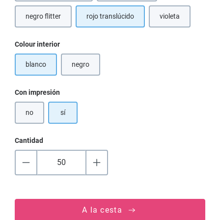
negro flitter
rojo translúcido
violeta
(Esta opción no está disponible en este momento.)
Seleccione
Colour interior
blanco
negro
(Esta opción no está disponible en este momento.)
Seleccione
Con impresión
no
sí
Cantidad
A la cesta