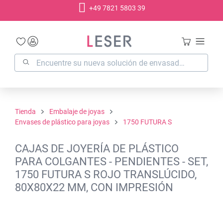
+49 7821 5803 39
enido principal
Tienda
Embalaje de joyas
Envases de plástico para joyas
1750 FUTURA S
CAJAS DE JOYERÍA DE PLÁSTICO
PARA COLGANTES - PENDIENTES - SET,
1750 FUTURA S ROJO TRANSLÚCIDO,
80X80X22 MM, CON IMPRESIÓN
Omitir galería de imágenes