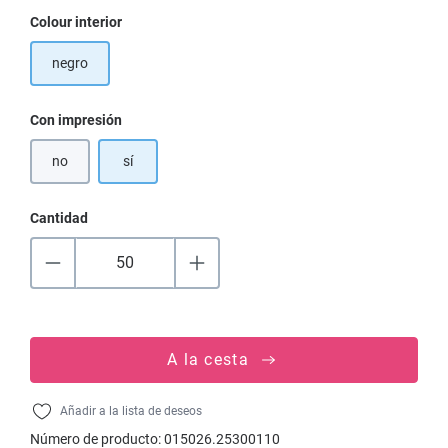
Seleccione
Colour interior
negro
Seleccione
Con impresión
no
sí
Cantidad
A la cesta
Añadir a la lista de deseos
Número de producto:
015026.25300110