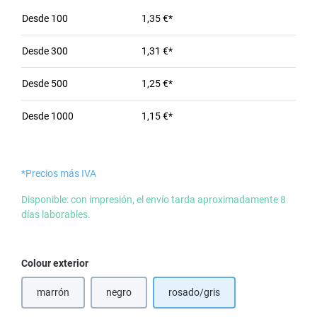
Desde
100
1,35 €*
Desde
300
1,31 €*
Desde
500
1,25 €*
Desde
1000
1,15 €*
*Precios más IVA
Disponible: con impresión, el envío tarda aproximadamente 8
días laborables.
Seleccione
Colour exterior
marrón
negro
rosado/gris