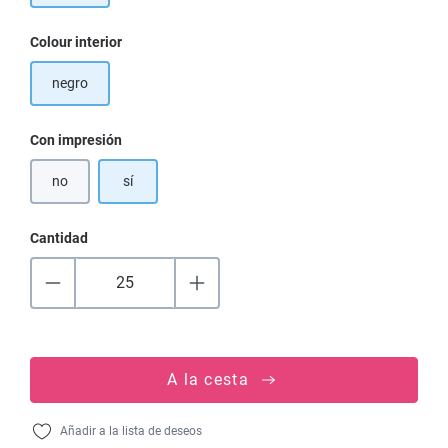
Seleccione
Colour interior
negro
Seleccione
Con impresión
no
sí
Cantidad
A la cesta
Añadir a la lista de deseos