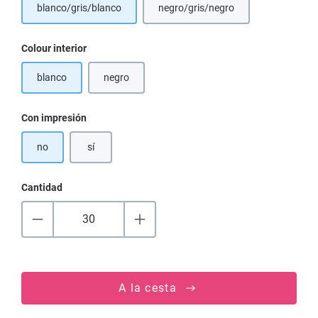
blanco/gris/blanco
negro/gris/negro
(Esta opción no está disponibl
Seleccione
Colour interior
blanco
negro
(Esta opción no está disponible en este momento.)
Seleccione
Con impresión
no
sí
Cantidad
A la cesta