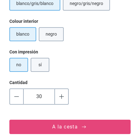
blanco/gris/blanco
negro/gris/negro
(Esta opción no está disponibl
Seleccione
Colour interior
blanco
negro
(Esta opción no está disponible en este momento.)
Seleccione
Con impresión
no
sí
Cantidad
A la cesta