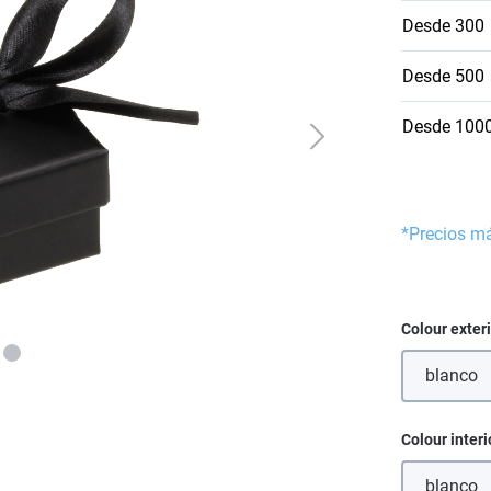
Desde
300
Desde
500
Desde
100
*Precios m
Seleccione
Colour exter
blanco
(Esta
Seleccione
Colour interi
blanco