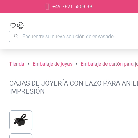
+49 7821 5803 39
 búsqueda
Saltar a la navegación principal
Tienda
Embalaje de joyas
Embalaje de cartón para j
CAJAS DE JOYERÍA CON LAZO PARA ANILL
IMPRESIÓN
Omitir galería de imágenes