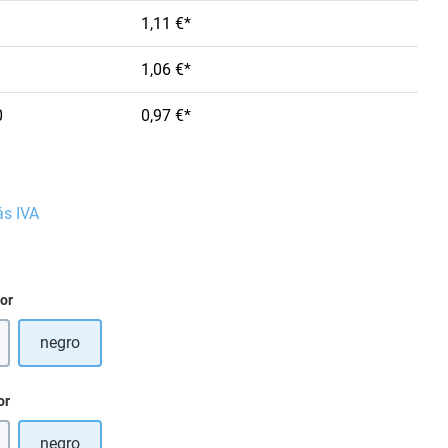
1,11 €*
1,06 €*
0
0,97 €*
ás IVA
ior
negro
 opción no está disponible en este momento.)
or
negro