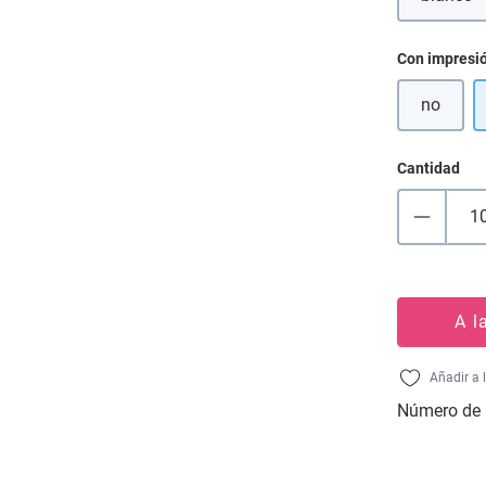
(Esta
Seleccione
Con impresi
no
Cantidad
A l
Añadir a 
Número de 