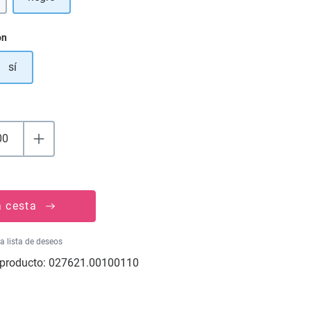
 opción no está disponible en este momento.)
ón
sí
a cesta
la lista de deseos
producto:
027621.00100110