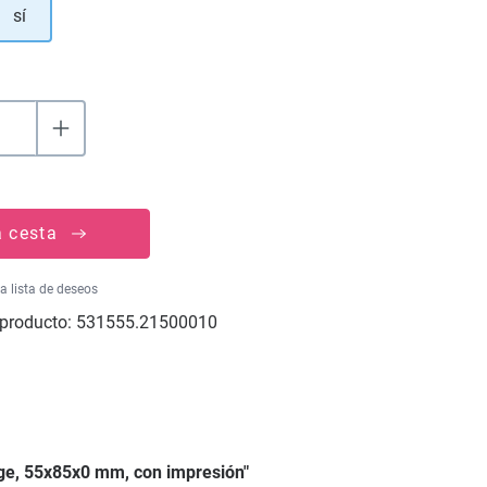
sí
a cesta
la lista de deseos
producto:
531555.21500010
ige, 55x85x0 mm, con impresión"