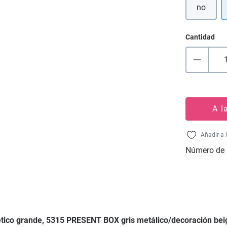
no
Cantidad
A l
Añadir a 
Número de 
nético grande, 5315 PRESENT BOX gris metálico/decoración be