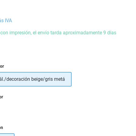
ás IVA
 con impresión, el envío tarda aproximadamente 9 días
ior
ál./decoración beige/gris metá
or
ón