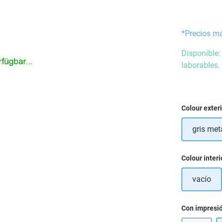
*Precios m
Disponible:
laborables.
Seleccione
Colour exter
gris met
Seleccione
Colour interi
vacío
Seleccione
Con impresi