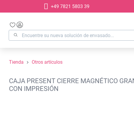
+49 7821 5803 39
 búsqueda
Saltar a la navegación principal
Tienda
Otros artículos
CAJA PRESENT CIERRE MAGNÉTICO GRAN
CON IMPRESIÓN
Omitir galería de imágenes