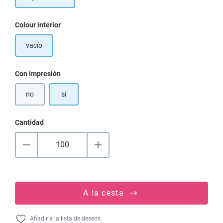
Seleccione
Colour interior
vacío
Seleccione
Con impresión
no
sí
Cantidad
A la cesta
Añadir a la lista de deseos