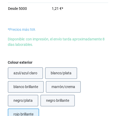
Desde
5000
1,21 €*
*Precios más IVA
Disponible: con impresión, el envío tarda aproximadamente 8
días laborables.
Seleccione
Colour exterior
azul/azul claro
blanco/plata
blanco brillante
marrón/crema
negro/plata
negro brillante
rojo brillante