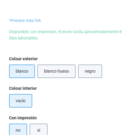
*Precios más IVA
Disponible: con impresión, el envío tarda aproximadamente 8
días laborables.
Seleccione
Colour exterior
blanco
blanco hueso
negro
Seleccione
Colour interior
vacío
Seleccione
Con impresión
no
sí