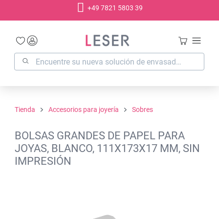
+49 7821 5803 39
enido principal
Tienda
Accesorios para joyería
Sobres
BOLSAS GRANDES DE PAPEL PARA
JOYAS, BLANCO, 111X173X17 MM, SIN
IMPRESIÓN
Omitir galería de imágenes