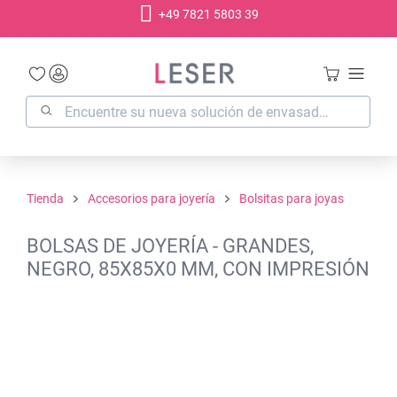
+49 7821 5803 39
enido principal
Tienda
Accesorios para joyería
Bolsitas para joyas
BOLSAS DE JOYERÍA - GRANDES,
NEGRO, 85X85X0 MM, CON IMPRESIÓN
Omitir galería de imágenes